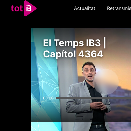
Actualitat
Retransmis
El Temps IB3 |
Capítol 4364
00:00