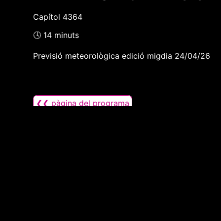
Capítol 4364
🕓 14 minuts
Previsió meteorològica edició migdia 24/04/26
❮❮ pàgina del programa