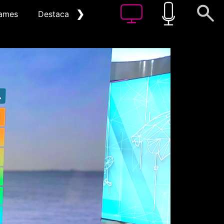
❯
ames
Destacat
Arxiu