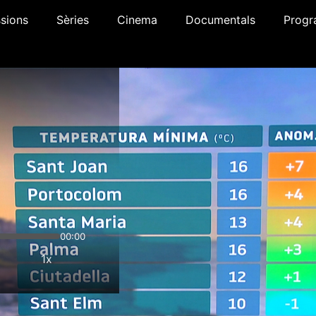
sions
Sèries
Cinema
Documentals
Progr
00:00
1x