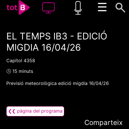
☰
EL TEMPS IB3 - EDICIÓ
00:00
00:00
MIGDIA 16/04/26
1x
Capítol 4358
🕓 15 minuts
Previsió meteorològica edició migdia 16/04/26
❮❮ pàgina del programa
Comparteix