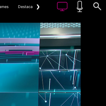
❯
ames
Destacat
Arxiu