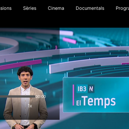
sions
Sèries
Cinema
Documentals
Progr
00:00
1x