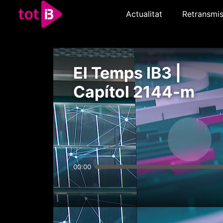
Actualitat
Retransmis
El Temps IB3 |
Capítol 2144-m
00:00