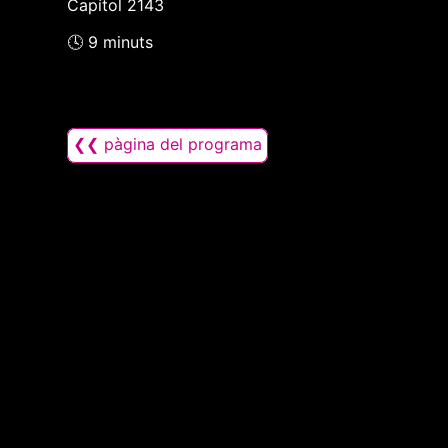
Capítol 2143
🕓 9 minuts
❮❮ pàgina del programa