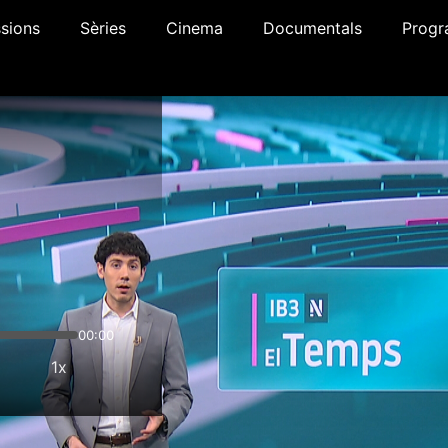
sions
Sèries
Cinema
Documentals
Progr
00:00
1x