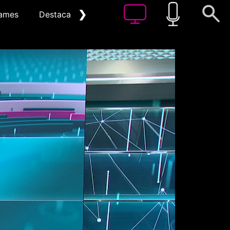
❯
ames
Destacat
Arxiu