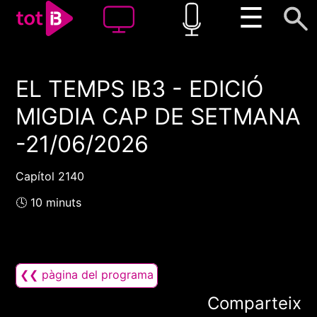
☰
EL TEMPS IB3 - EDICIÓ
00:00
00:00
MIGDIA CAP DE SETMANA
1x
-21/06/2026
Capítol 2140
🕓 10 minuts
❮❮ pàgina del programa
Comparteix