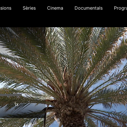
sions
Sèries
Cinema
Documentals
Progr
00:00
1x