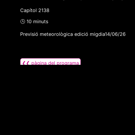
Capítol 2138
🕓 10 minuts
Previsió meteorològica edició migdia14/06/26
❮❮ pàgina del programa