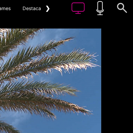
❯
ames
Destacat
Arxiu