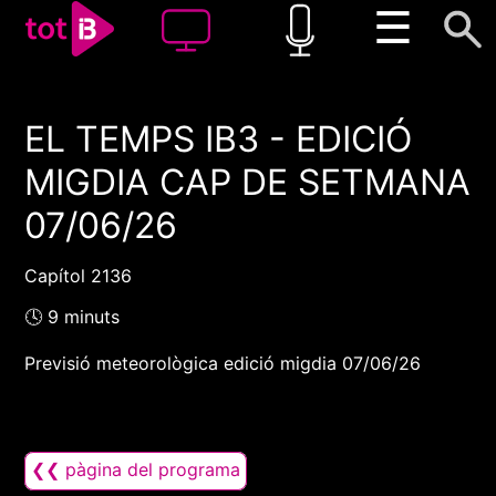
☰
EL TEMPS IB3 - EDICIÓ
00:00
00:00
MIGDIA CAP DE SETMANA
1x
07/06/26
Capítol 2136
🕓 9 minuts
Previsió meteorològica edició migdia 07/06/26
❮❮ pàgina del programa