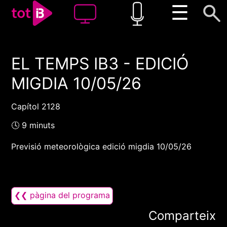
☰
EL TEMPS IB3 - EDICIÓ
00:00
00:00
MIGDIA 10/05/26
1x
Capítol 2128
🕓 9 minuts
Previsió meteorològica edició migdia 10/05/26
❮❮ pàgina del programa
Comparteix