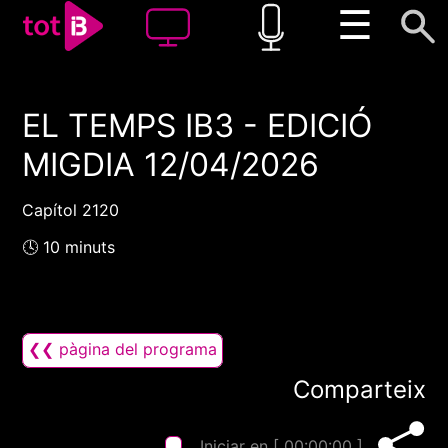
☰
EL TEMPS IB3 - EDICIÓ
00:00
00:00
MIGDIA 12/04/2026
1x
Capítol 2120
🕓 10 minuts
❮❮ pàgina del programa
Comparteix
Iniciar en [
00:00:00
]