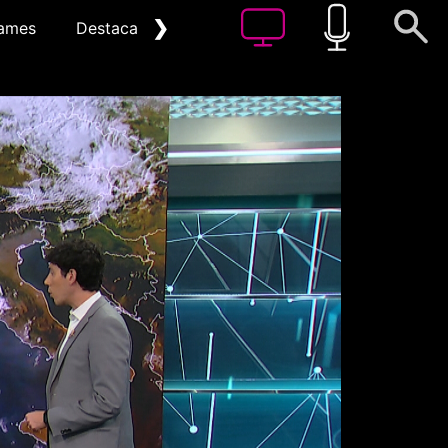
❯
ames
Destacat
Arxiu