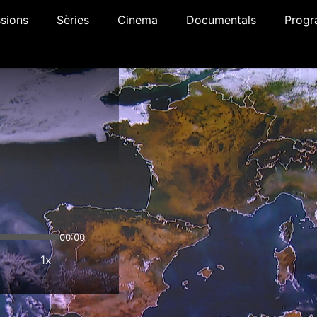
sions
Sèries
Cinema
Documentals
Progr
00:00
1x