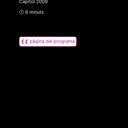
Capítol 2009
🕓 8 minuts
❮❮ pàgina del programa