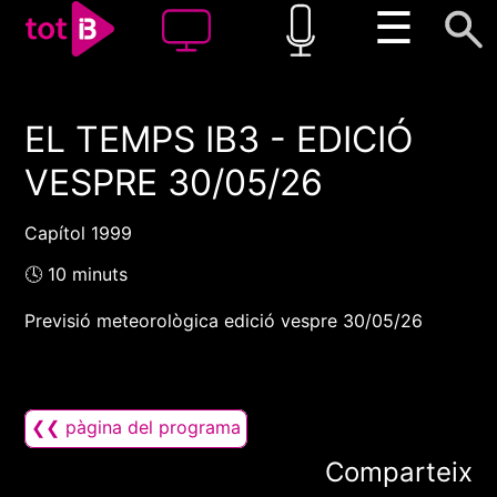
☰
EL TEMPS IB3 - EDICIÓ
00:00
00:00
VESPRE 30/05/26
1x
Capítol 1999
🕓 10 minuts
Previsió meteorològica edició vespre 30/05/26
❮❮ pàgina del programa
Comparteix