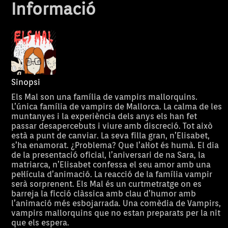
Informació
Sinopsi
Els Mal son una família de vampirs mallorquins.
L’única família de vampirs de Mallorca. La calma de les
muntanyes i la experiència dels anys els han fet
passar desapercebuts i viure amb discreció. Tot això
està a punt de canviar. La seva filla gran, n’Elisabet,
s’ha enamorat. ¿Problema? Que l’al·lot és humà. El dia
de la presentació oficial, l’aniversari de na Sara, la
matriarca, n’Elisabet confessa el seu amor amb una
pel·lícula d’animació. La reacció de la família vampir
serà sorprenent. Els Mal és un curtmetratge on es
barreja la ficció clàssica amb clau d’humor amb
l’animació més esbojarrada. Una comèdia de Vampirs,
Llengua amb
vampirs mallorquins que no estan preparats per la nit
Qui necessita tàperes enmig
La novícia Con
Crim 
que els espera.
d'una apocalipsi zombi? Un
d’exiliar-se de