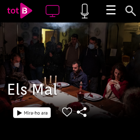
☰
Els Mal