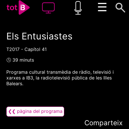
☰
Els Entusiastes
00:00
00:00
1x
T2017 - Capítol 41
🕓 39 minuts
Programa cultural transmèdia de ràdio, televisió i
xarxes a IB3, la radiotelevisió pública de les Illes
Balears.
❮❮ pàgina del programa
Comparteix