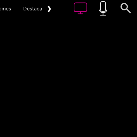
❯
ames
Destacat
Arxiu