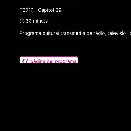
T2017 - Capítol 29
🕓 30 minuts
Programa cultural transmèdia de ràdio, televisió i x
❮❮ pàgina del programa