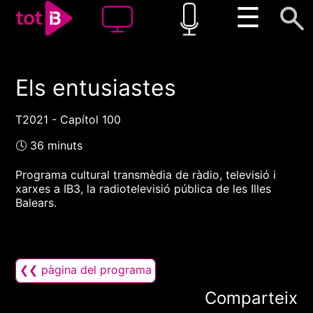
☰
Els entusiastes
00:00
00:00
1x
T2021 - Capítol 100
🕓 36 minuts
Programa cultural transmèdia de ràdio, televisió i
xarxes a IB3, la radiotelevisió pública de les Illes
Balears.
❮❮ pàgina del programa
Comparteix