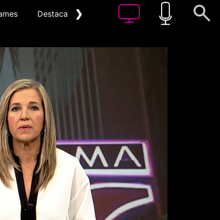
❯
ames
Destacat
Arxiu