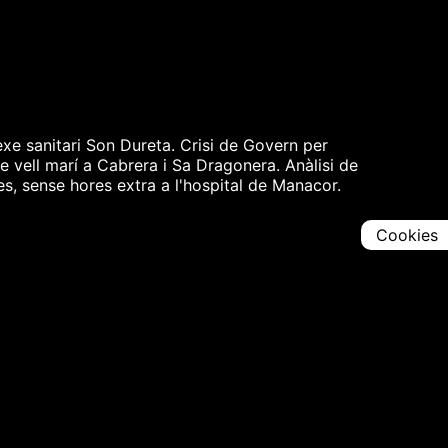
xe sanitari Son Dureta. Crisi de Govern per
de vell marí a Cabrera i Sa Dragonera. Anàlisi de
es, sense hores extra a l'hospital de Manacor.
Cookies
Comparteix
Iniciar en [
00:00:00
]