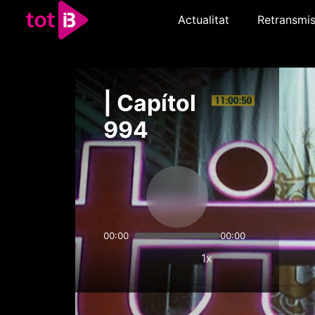
Actualitat
Retransmis
| Capítol
994
00:00
00:00
1x