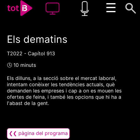
☰
Els dematins
00:00
00:00
1x
T2022 - Capítol 913
🕓 10 minuts
Els dilluns, a la secció sobre el mercat laboral,
intentam conèixer les tendències actuals, què
demanden les empreses i cap a on es mouen les
ofertes de feina, i també les opcions que hi ha a
l'abast de la gent.
❮❮ pàgina del programa