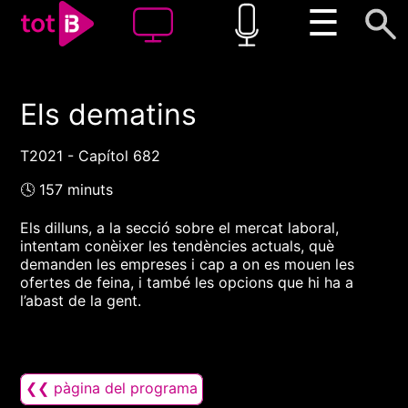
☰
Els dematins
00:00
00:00
1x
T2021 - Capítol 682
🕓 157 minuts
Els dilluns, a la secció sobre el mercat laboral,
intentam conèixer les tendències actuals, què
demanden les empreses i cap a on es mouen les
ofertes de feina, i també les opcions que hi ha a
l’abast de la gent.
❮❮ pàgina del programa