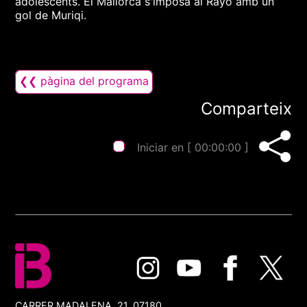
adolescents. El Mallorca s'imposa al Rayo amb un
gol de Muriqi.
❮❮ pàgina del programa
Comparteix
Iniciar en [
00:00:00
]
CARRER MADALENA, 21, 07180