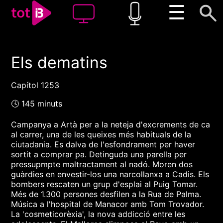
☰
Els dematins
00:00
00:00
1x
Capítol 1253
🕓 145 minuts
Campanya a Artà per a la neteja d'excrements de ca
al carrer, una de les queixes més habituals de la
ciutadania. Es dalva de l'esfondrament per haver
sortit a comprar pa. Detinguda una parella per
pressupmpte maltractament al nadó. Moren dos
guàrdies en envestir-los una narcollanxa a Cadis. Els
bombers rescaten un grup d'esplai al Puig Tomar.
Més de 1.300 persones desfilen a la Rua de Palma.
Música a l'hospital de Manacor amb Tom Trovador.
La 'cosmeticorèxia', la nova addicció entre les