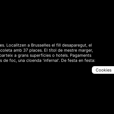
. Localitzen a Brussel·les el fill desaparegut, el
scoleta amb 37 places. El títol de mestre marger,
 parteix a grans superfícies o hotels. Pagaments
s de foc, una cloenda 'infernal'. De festa en festa:
Cookies
Comparteix