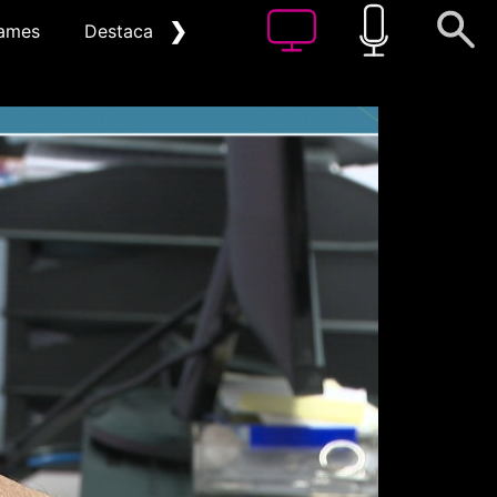
❯
ames
Destacat
Arxiu