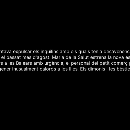
ntava expulsar els inquilins amb els quals tenia desavenences
 el passat mes d'agost. Maria de la Salut estrena la nova e
s a les Balears amb urgència, el personal del petit comerç
gener inusualment caloròs a les Illes. Els dimonis i les bèstie