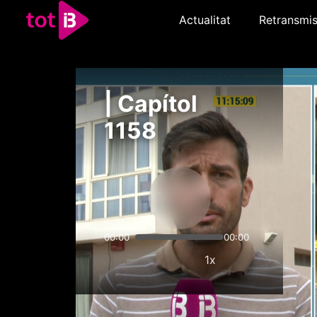
Actualitat
Retransmis
| Capítol
1158
00:00
00:00
1x