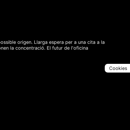
ossible origen. Llarga espera per a una cita a la
n la concentració. El futur de l'oficina
Cookies
Comparteix
Iniciar en [
01:35:54
]