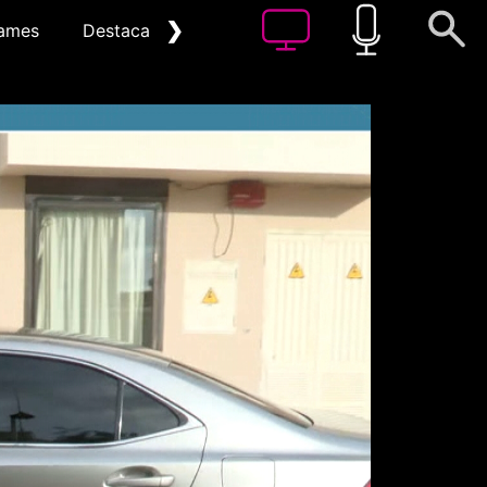
❯
ames
Destacat
Arxiu