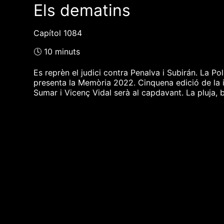
Els dematins
Capítol 1084
🕓 10 minuts
Es reprèn el judici contra Penalva i Subirán. La Po
presenta la Memòria 2022. Cinquena edició de la i
Sumar i Vicenç Vidal serà al capdavant. La pluja, b
❮❮ pàgina del programa