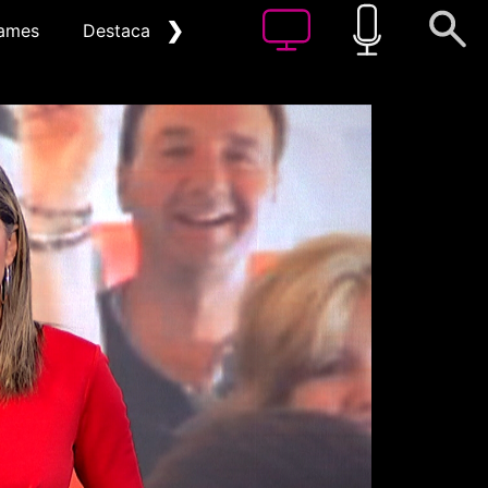
❯
ames
Destacat
Arxiu