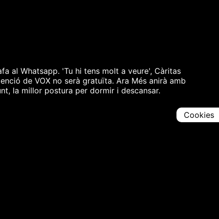
fa al Whatsapp. 'Tu hi tens molt a veure', Càritas
stenció de VOX no serà gratuïta. Ara Més anirà amb
t, la millor postura per dormir i descansar.
Cookies
Comparteix
Iniciar en [
00:00:00
]