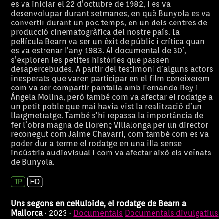
es va iniciar el 22 d’octubre de 1982, i es va
desenvolupar durant setmanes, en què Bunyola es va
convertir durant un poc temps, en un dels centres de
producció cinematogràfica del nostre país. La
pel·lícula Bearn va ser un èxit de públic i crítica quan
es va estrenar l’any 1983. Al documental de 30’,
s’exploren les petites històries que passen
desapercebudes. A partir del testimoni d’alguns actors
inesperats que varen participar en el film coneixerem
com va ser compartir pantalla amb Fernando Rey i
Ángela Molina, però també com va afectar el rodatge a
un petit poble que mai havia vist la realització d’un
llargmetratge. També s’hi repassa la importància de
fer l’obra magna de Llorenç Villalonga per un director
Bonet, Villaronga,
reconegut com Jaime Chavarri, com també com es va
poder dur a terme el rodatge en una illa sense
Mesquida, i de
indústria audiovisual i com va afectar això els veïnats
de Bunyola.
Basat en els testimonis vius i
Documental so
cop el plaer
Maria 
directes de Maria del Mar
d'actuacions d
Bonet, Agustí Villaronga i Biel
d'escriure dins
Bonet a partir 
Mesquida, el documental narra
concert a Cuba
Uns segons en cel·luloide, el rodatge de Bearn a
i descobreix els tres amics, les
l'aigua
Mallorca
· 2023 ·
Documentals
Documentals divulgatius
tres veus de combat. Tres veus