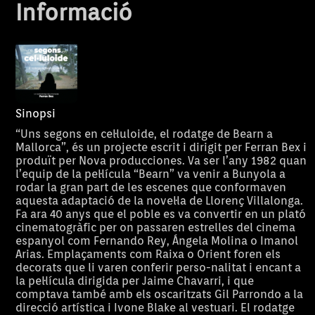
Informació
Sinopsi
“Uns segons en cel·luloide, el rodatge de Bearn a
Mallorca”, és un projecte escrit i dirigit per Ferran Bex i
produït per Nova producciones. Va ser l’any 1982 quan
l’equip de la pel·lícula “Bearn” va venir a Bunyola a
rodar la gran part de les escenes que conformaven
aquesta adaptació de la novel·la de Llorenç Villalonga.
Fa ara 40 anys que el poble es va convertir en un plató
cinematogràfic per on passaren estrelles del cinema
espanyol com Fernando Rey, Ángela Molina o Imanol
Arias. Emplaçaments com Raixa o Orient foren els
decorats que li varen conferir perso-nalitat i encant a
la pel·lícula dirigida per Jaime Chavarri, i que
comptava també amb els oscaritzats Gil Parrondo a la
direcció artística i Ivone Blake al vestuari. El rodatge