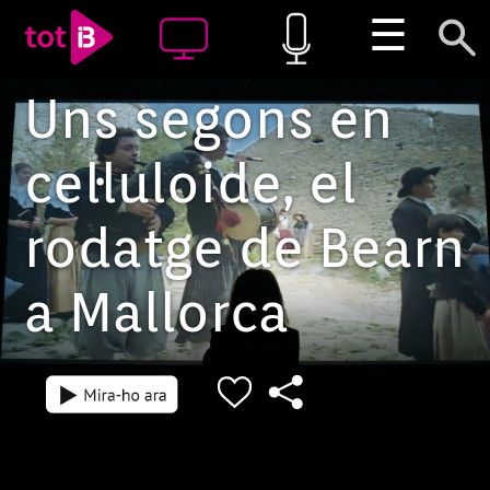
☰
Uns segons en
cel·luloide, el
rodatge de Bearn
a Mallorca