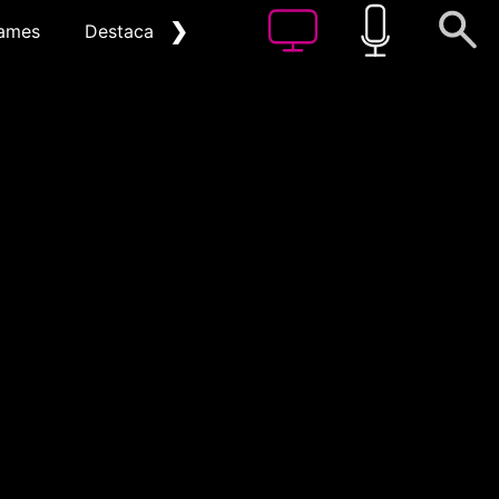
❯
ames
Destacat
Arxiu