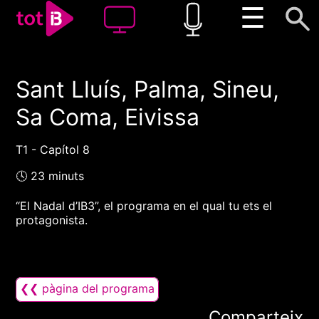
☰
Sant Lluís, Palma, Sineu,
00:00
00:00
Sa Coma, Eivissa
1x
T1 - Capítol 8
🕓 23 minuts
“El Nadal d’IB3”, el programa en el qual tu ets el
protagonista.
❮❮ pàgina del programa
Comparteix