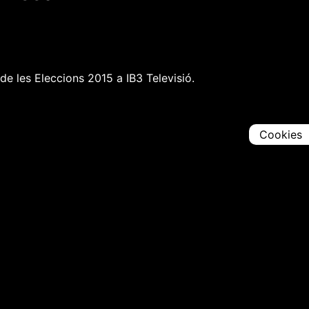
 de les Eleccions 2015 a IB3 Televisió.
Cookies
Comparteix
Iniciar en [
00:00:00
]