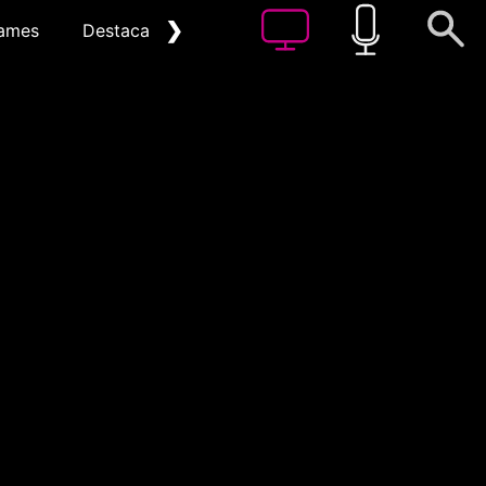
❯
ames
Destacat
Arxiu