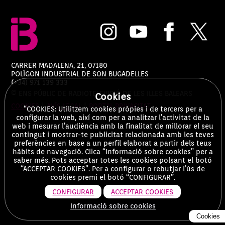
CARRER MADALENA, 21, 07180
POLÍGON INDUSTRIAL DE SON BUGADELLES
(+34) 971 139 333
© ENS PÚBLIC DE RADIOTELEVISIÓ DE LES ILLES BALEARS
Cookies
COOKIES
|
AVÍS LEGAL
|
PORTAL PRIVACITAT
“COOKIES: Utilitzem cookies pròpies i de tercers per a
configurar la web, així com per a analitzar l’activitat de la
web i mesurar l’audiència amb la finalitat de millorar el seu
contingut i mostrar-te publicitat relacionada amb les teves
preferències en base a un perfil elaborat a partir dels teus
hàbits de navegació. Clica “Informació sobre cookies” per a
saber més. Pots acceptar totes les cookies polsant el botó
“ACCEPTAR COOKIES”. Per a configurar o rebutjar l’ús de
cookies premi el botó “CONFIGURAR”.
CONFIGURAR
ACCEPTAR COOKIES
Informació sobre cookies
Cookies