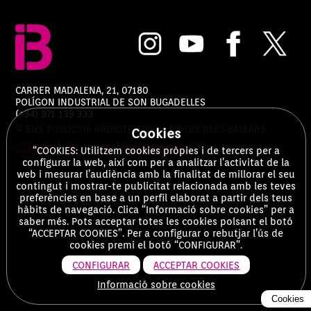
CARRER MADALENA, 21, 07180
POLÍGON INDUSTRIAL DE SON BUGADELLES
(+34) 971 139 333
© ENS PÚBLIC DE RADIOTELEVISIÓ DE LES ILLES BALEARS
Cookies
COOKIES
|
AVÍS LEGAL
|
PORTAL PRIVACITAT
“COOKIES: Utilitzem cookies pròpies i de tercers per a
configurar la web, així com per a analitzar l’activitat de la
web i mesurar l’audiència amb la finalitat de millorar el seu
contingut i mostrar-te publicitat relacionada amb les teves
preferències en base a un perfil elaborat a partir dels teus
hàbits de navegació. Clica “Informació sobre cookies” per a
saber més. Pots acceptar totes les cookies polsant el botó
“ACCEPTAR COOKIES”. Per a configurar o rebutjar l’ús de
cookies premi el botó “CONFIGURAR”.
CONFIGURAR
ACCEPTAR COOKIES
Informació sobre cookies
Cookies