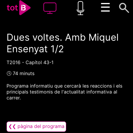
☰
Dues voltes. Amb Miquel
00:00
00:00
Ensenyat 1/2
1x
T2016 - Capítol 43-1
🕓 74 minuts
Programa informatiu que cercarà les reaccions i els
principals testimonis de l'actualitat informativa al
carrer.
❮❮ pàgina del programa