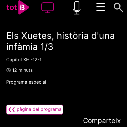
☰
Els Xuetes, història d'una
00:00
00:00
infàmia 1/3
1x
Capítol XHI-12-1
🕓 12 minuts
Programa especial
❮❮ pàgina del programa
Comparteix