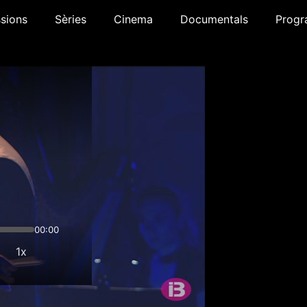
sions
Sèries
Cinema
Documentals
Progr
00:00
1x