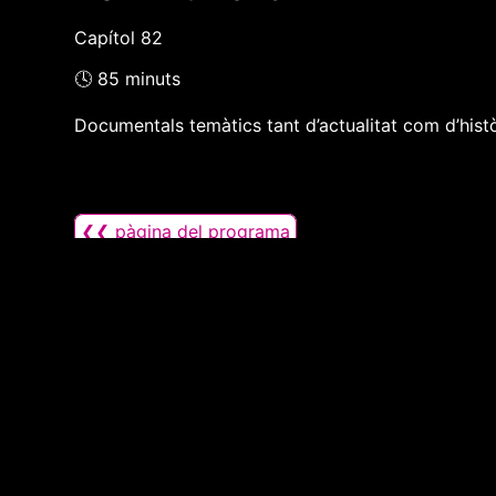
Capítol 82
🕓 85 minuts
Documentals temàtics tant d’actualitat com d’hist
❮❮ pàgina del programa