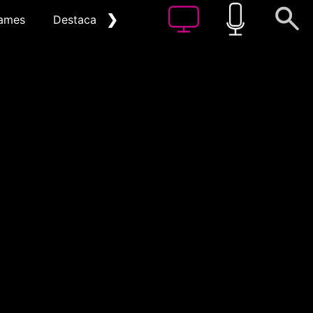
❯
ames
Destacat
Arxiu