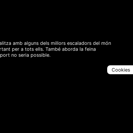
nalitza amb alguns dels millors escaladors del món
rtant per a tots ells. També aborda la feina
port no seria possible.
Cookies
Comparteix
Iniciar en [
00:00:00
]