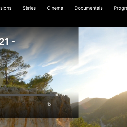
sions
Sèries
Cinema
Documentals
Progr
21 -
00:00
1x