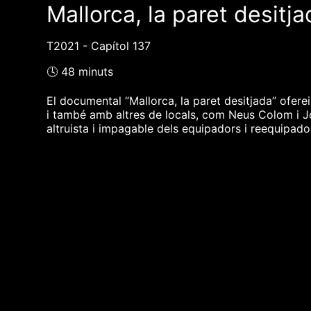
Mallorca, la paret desitja
T2021 - Capítol 137
🕓 48 minuts
El documental “Mallorca, la paret desitjada” ofere
i també amb altres de locals, com Neus Colom i Joa
altruista i impagable dels equipadors i reequipad
❮❮ pàgina del programa