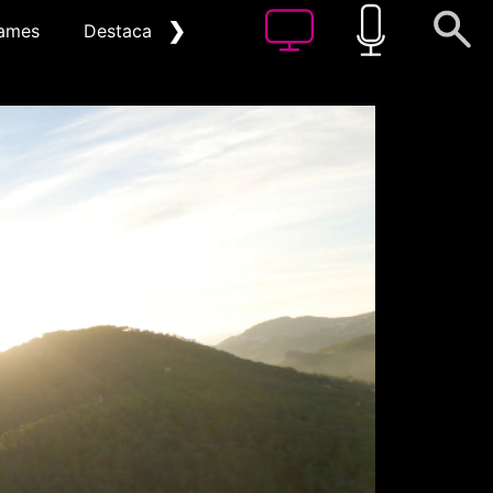
❯
ames
Destacat
Arxiu