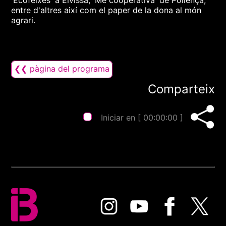
'Ecofeixes' a Eivissa, 'Mè cooperativa' de Pollença,
entre d'altres així com el paper de la dona al món
agrari.
❮❮ pàgina del programa
Comparteix
Iniciar en [
00:00:00
]