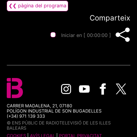
❮❮ pàgina del programa
Comparteix
Iniciar en [
00:00:00
]
CARRER MADALENA, 21, 07180
POLÍGON INDUSTRIAL DE SON BUGADELLES
(+34) 971 139 333
© ENS PÚBLIC DE RADIOTELEVISIÓ DE LES ILLES
BALEARS
COOKIES
|
AVÍS LEGAL
|
PORTAL PRIVACITAT