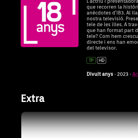
L’actriu i presentador
que recorren la històr
anècdotes d’IB3. Al l
nostra televisió. Pres
tele de les illes. A t
que han format part d
tele? Com hem crescu
directe i ens han emoc
Divuit anys, in memo
del televisor.
Divuit anys
· 2023 ·
Ar
Extra
Peça homenatge