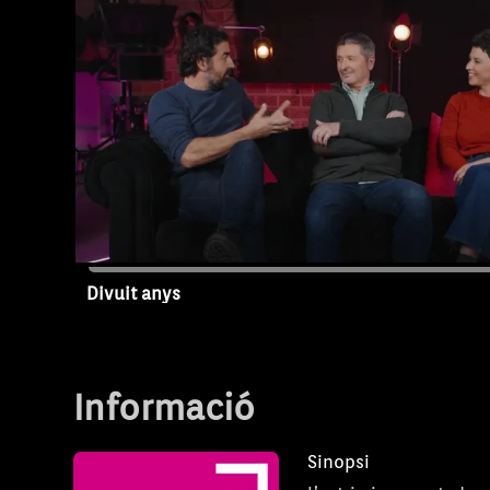
Juanico i Joan Muntaner, Xanguito. Posare
presentadors d'informatius i esports Elisab
Àngela Garcia, Xavi Bravo i Dani Barjacoba.
Ordinas, Torito i Ann Perelló parlaran de l'h
acabarem fent un repàs als programes de
Miquel Calent, Santi Taura, Guillem Vanrell
Rosselló, Aina Burgos, Tomeu Caldentey, Fa
Andreu Genestra i Koldo Royo.
Divuit anys
Capítol 4
Informació
Sinopsi