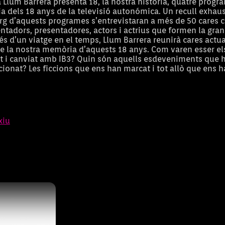
a Llum Barrera presenta 18, la nostra història, quatre progr
ia dels 18 anys de la televisió autonómica. Un recull exhaus
larg d’aquests programes s’entrevistaran a més de 50 cares 
entadors, presentadores, actors i actrius que formen la gran
ravés d’un viatge en el temps, Llum Barrera reunirà cares actu
e la nostra memòria d’aquests 18 anys. Com varen esser els 
t i canviat amb IB3? Quin són aquells esdeveniments que 
ionat? Les ficcions que ens han marcat i tot allò que ens h
riam
xiu