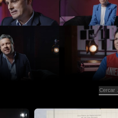
Episodi: 3
dia a IB3
En el tercer programa veurem les c
lvar Triay,
directes. En parlarem amb Neus Albis
una volta per
Nadal. També repassarem com ens v
né, Toni
pandèmia amb Xavier Garcia, Àngela 
darem
Ells ens explicararn el paper que va j
 i '
com va afectar la manera de fer els 
b Cris
Concursarem amb els coneguts repor