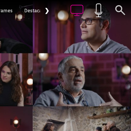
❯
rames
Destacat
Arxiu