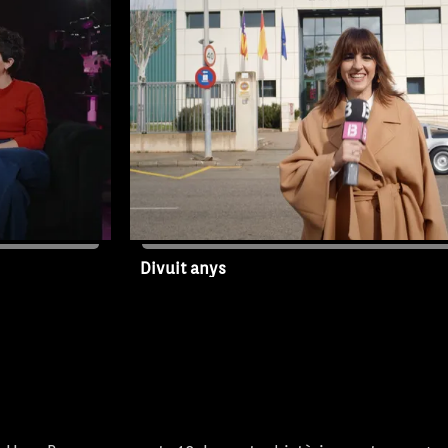
m a prova els
Maria Roig, Sílvia Pons i Pere Sánch
et Ferrer,
retrobarà amb dos actors molt cone
 David
les Gamundines, Joan Miquel Artigue
umor a IB3. I
més rebran una gran sorpresa, la vi
 cuina amb
Farem un repàs de les transmission
, Marga
populars de les Illes amb Cristina Bu
bián León,
Elena Gregori i Noemí Garcies. Tam
futbol amb Albert Salas, Toni Terrad
Divuit anys
14/04/2023
Capítol 3