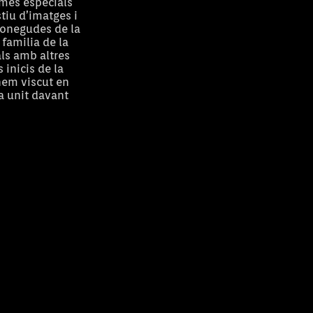
ames especials
tiu d’imatges i
conegudes de la
 familia de la
als amb altres
inicis de la
hem viscut en
a unit davant