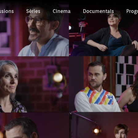
ssions
Sèries
Cinema
Documentals
Prog