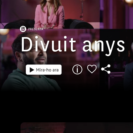
PRESENTA
Divuit anys
Episodi: 4
En el darrer programa parlarem de la comè
amb Agustín el Casta, Joan Carles Bestard, À
Caterina Alorda i Lluqui Herrero. Donarem 
la bellesa de les nostres illes amb Rodo Ge
Escandell i Maria Rosselló. Amb ells recor
programes com 'Rodolant', 'Balears salvatge'
Passejades'. També parlarem de cultura am