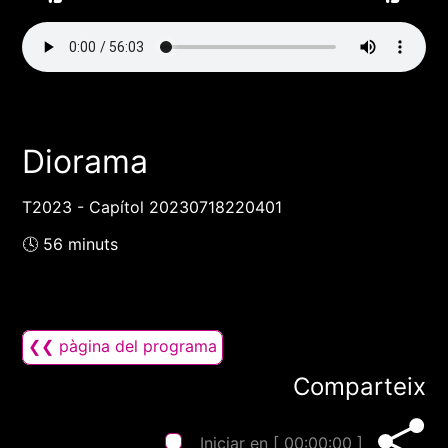
Diorama
T2023 - Capítol 20230718220401
🕓 56 minuts
❮❮ pàgina del programa
Comparteix
Iniciar en [
00:00:00
]