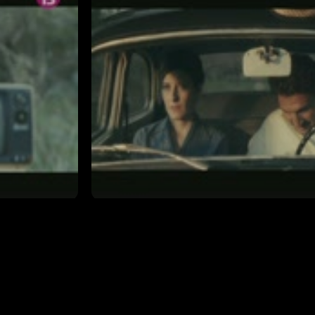
és un
tothom menys ell. Empès pel contex
sser humà, en
convertint les demostracions de fo
 Els coneguts
de vida, i també la de la seva enca
 Tries i
començar a Mallorca, va recórrer la
 que l’any
i va arribar, fins i tot, a Amèrica del
epresàlies
està plena de contradiccions, i de c
 a les
1963 es va veure afectat per un pr
 durant 13
el va obligar a abandonar el món de
veïnats del
ora una roca,
er ajudar a
Sebastià Llull, el Samsó mallorquí
15/02/2017
T1 - Capítol 2