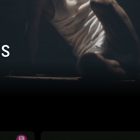
s
Episodi: 2
44 min
aordinària,
Com molts homes a la pobre Mallor
uis
vivia de fer feines físiques. Però d
guerra civil
una cosa: era fort, molt fort, tan f
ric de
rondalla. Fent de picapedrer a les 
la ibèrica.
aixecava més pes i feia més via que
 de fugir o
pous feia feina per tres homes; i 
 la fugida i
les seves pròpies mans. Tothom que