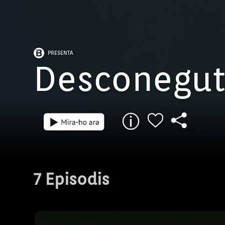
PRESENTA
Desconegut
Episodi: 1
41 min
La història dels Norats és una història extr
comparable a les ben conegudes dels maq
7 Episodis
d’Astúries o del el País Basc, posterior a la 
espanyola. S’emmarca en un moment histò
dificultats, tant a les Illes com a la penínsu
Foren moltes les persones que varen haver
viure en una situació de patiment. Per tant,