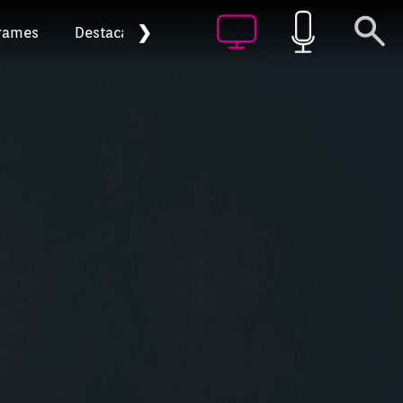
❯
rames
Destacat
Arxiu