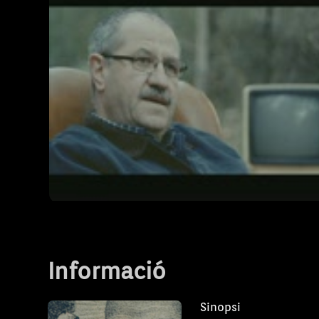
la resistència d’aquests dos santamariers 
exemple de la força i la resistència de l’é
pro de la supervivència i dels seus ideals.
com a “Norats' són un pare i un fill, Honorat
Jaume Trias Grau, traginers de Santa Maria,
1936 s’amagaren a la muntanya per por a r
polítiques després del cop. Varen romandre
muntanyes de Coanegra i els seus voltants
anys, vivint del que caçaven i del que els 
seu poble els hi deixaven amb senyes, dev
o darrera un arbre, arriscant la seva vida p
n’aquests proscrits.
Els Norats, la presó de Coanegra
T1 - Capítol 1
Informació
Sinopsi