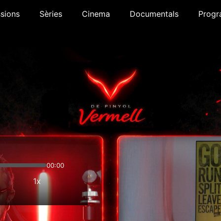
sions
Sèries
Cinema
Documentals
Progr
00:00
1x