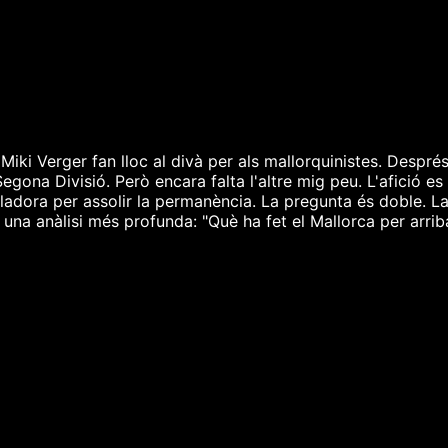
 Miki Verger fan lloc al divà per als mallorquinistes. Despré
Segona Divisió. Però encara falta l'altre mig peu. L'afició es
uladora per assolir la permanència. La pregunta és doble. La 
a anàlisi més profunda: "Què ha fet el Mallorca per arribar