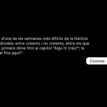
s d'una de les setmanes més difícils de la història
 divideix entre creients i no creients, entre els que
primera dóna títol al capítol "Algú hi creu?"; la
 fins aquí?".
Cookies
Comparteix
Iniciar en [
00:00:00
]