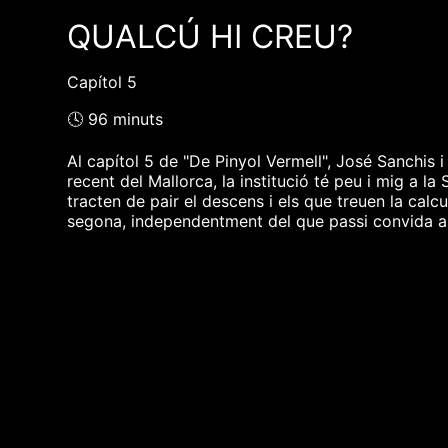
QUALCÚ HI CREU?
Capítol 5
🕓 96 minuts
Al capítol 5 de "De Pinyol Vermell", José Sanchis i
recent del Mallorca, la institució té peu i mig a la 
tracten de pair el descens i els que treuen la calc
segona, independentment del que passi convida a un
❮❮ pàgina del programa