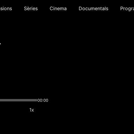
sions
Sèries
Cinema
Documentals
Progr
-
00:00
1x