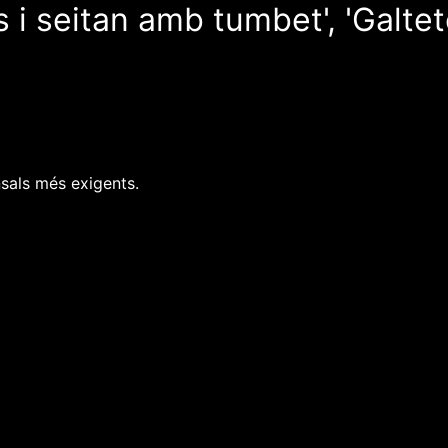
òs i seitan amb tumbet', 'Galte
sals més exigents.