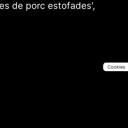
tes de porc estofades',
Cookies
Comparteix
Iniciar en [
00:00:00
]