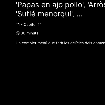
'Papas en ajo pollo', 'Arr
'Suflé menorquí', ...
T1 - Capítol 14
🕓 86 minuts
Un complet menú que farà les delícies dels comen
❮❮ pàgina del programa