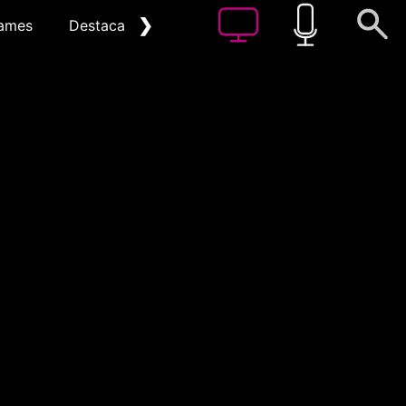
❯
ames
Destacat
Arxiu