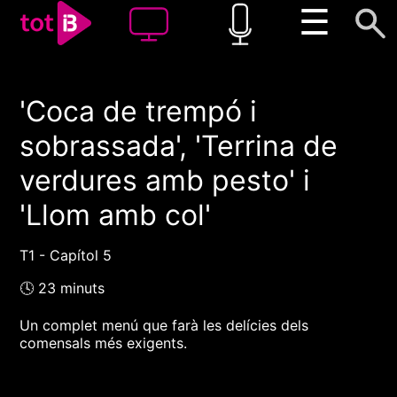
☰
'Coca de trempó i
00:00
00:00
sobrassada', 'Terrina de
1x
verdures amb pesto' i
'Llom amb col'
T1 - Capítol 5
🕓 23 minuts
Un complet menú que farà les delícies dels
comensals més exigents.