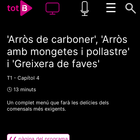
☰
'Arròs de carboner', 'Arròs
00:00
00:00
amb mongetes i pollastre'
1x
i 'Greixera de faves'
T1 - Capítol 4
🕓 13 minuts
Un complet menú que farà les delícies dels
comensals més exigents.
❮❮ pàgina del programa