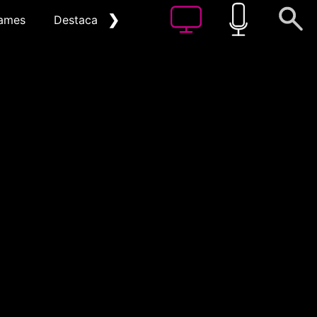
❯
ames
Destacat
Arxiu