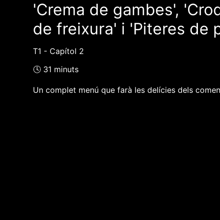
'Crema de gambes', 'Croque
de freixura' i 'Piteres de
T1 - Capítol 2
🕓 31 minuts
Un complet menú que farà les delícies dels comen
❮❮ pàgina del programa