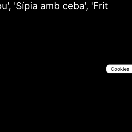
', 'Sípia amb ceba', 'Frit
Cookies
Comparteix
Iniciar en [
00:00:00
]