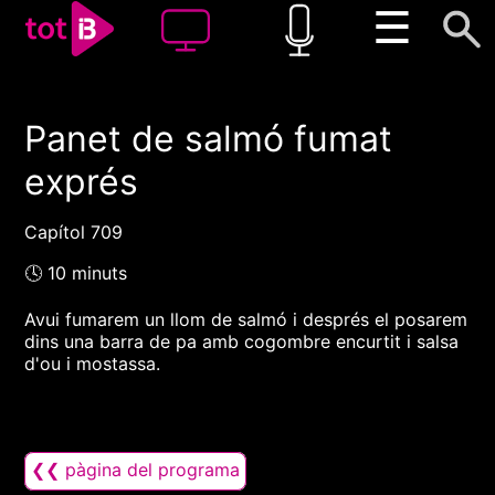
☰
Panet de salmó fumat
00:00
00:00
exprés
1x
Capítol 709
🕓 10 minuts
Avui fumarem un llom de salmó i després el posarem
dins una barra de pa amb cogombre encurtit i salsa
d'ou i mostassa.
❮❮ pàgina del programa