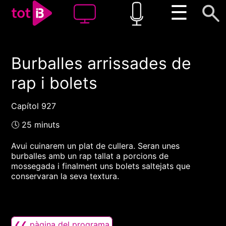
☰
Burballes arrissades de
00:00
00:00
rap i bolets
1x
Capítol 927
🕓 25 minuts
Avui cuinarem un plat de cullera. Seran unes
burballes amb un rap tallat a porcions de
mossegada i finalment uns bolets saltejats que
conservaran la seva textura.
❮❮ pàgina del programa