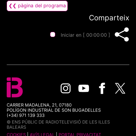
❮❮ pàgina del programa
Comparteix
Iniciar en [
00:00:00
]
CARRER MADALENA, 21, 07180
POLÍGON INDUSTRIAL DE SON BUGADELLES
(+34) 971 139 333
© ENS PÚBLIC DE RADIOTELEVISIÓ DE LES ILLES
BALEARS
COOKIES
|
AVÍS LEGAL
|
PORTAL PRIVACITAT