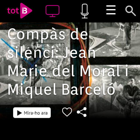
☰
Compàs de
silenci: Jean
Marie del Moral i
Miquel Barceló