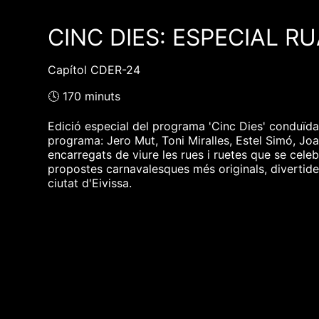
CINC DIES: ESPECIAL R
Capítol CDER-24
🕓 170 minuts
Edició especial del programa 'Cinc Dies' conduïda
programa: Jero Mut, Toni Miralles, Estel Simó, Joa
encarregats de viure les rues i ruetes que se celebre
propostes carnavalesques més originals, divertides 
ciutat d'Eivissa.
❮❮ pàgina del programa