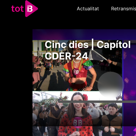
Actualitat
Retransmis
Cinc dies | Capítol
CDER-24
00:00