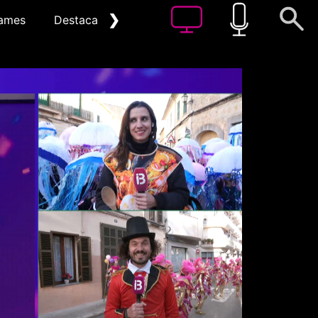
❯
ames
Destacat
Arxiu