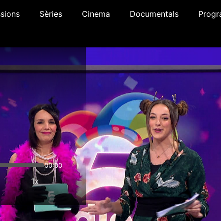
sions
Sèries
Cinema
Documentals
Progr
00:00
1x