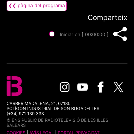
❮❮ pàgina del programa
Comparteix
Iniciar en [
00:00:00
]
CARRER MADALENA, 21, 07180
POLÍGON INDUSTRIAL DE SON BUGADELLES
(+34) 971 139 333
© ENS PÚBLIC DE RADIOTELEVISIÓ DE LES ILLES
BALEARS
COOKIES
|
AVÍS LEGAL
|
PORTAL PRIVACITAT