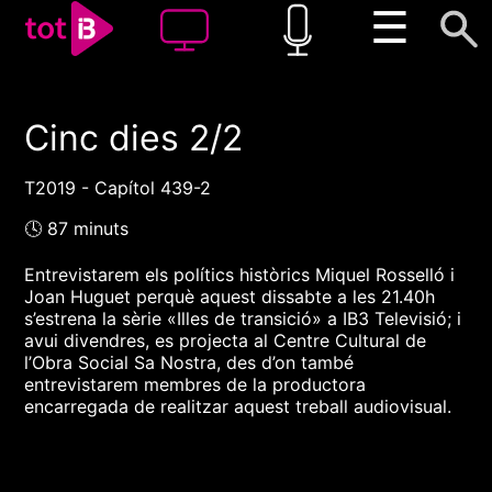
☰
Cinc dies 2/2
00:00
00:00
1x
T2019 - Capítol 439-2
🕓 87 minuts
Entrevistarem els polítics històrics Miquel Rosselló i
Joan Huguet perquè aquest dissabte a les 21.40h
s’estrena la sèrie «Illes de transició» a IB3 Televisió; i
avui divendres, es projecta al Centre Cultural de
l’Obra Social Sa Nostra, des d’on també
entrevistarem membres de la productora
encarregada de realitzar aquest treball audiovisual.