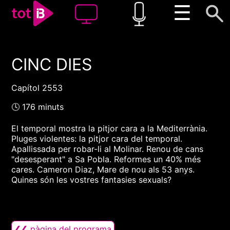
☰
CINC DIES
00:00
00:00
1x
Capítol 2553
🕓 176 minuts
El temporal mostra la pitjor cara a la Mediterrània.
Pluges violentes: la pitjor cara del temporal.
Apallissada per robar-li al Molinar. Renou de cans
"desesperant" a Sa Pobla. Reformes un 40% més
cares. Cameron Diaz, Mare de nou als 53 anys.
Quines són les vostres fantasies sexuals?
❮❮ pàgina del programa