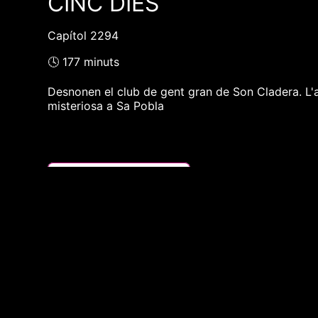
CINC DIES
Capítol 2294
🕓 177 minuts
Desnonen el club de gent gran de Son Cladera. L'ai
misteriosa a Sa Pobla
❮❮ pàgina del programa