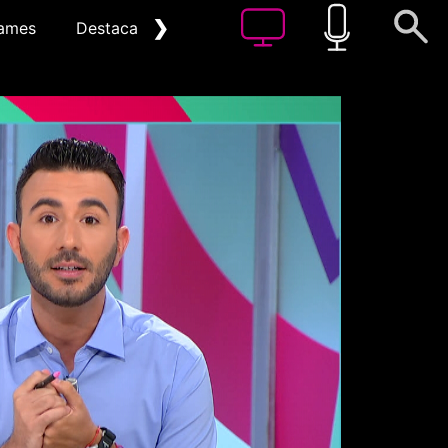
❯
ames
Destacat
Arxiu