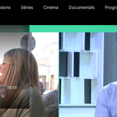
sions
Sèries
Cinema
Documentals
Progr
00:00
1x