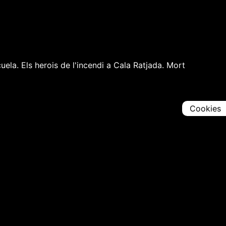
ela. Els herois de l'incendi a Cala Ratjada. Mort
Cookies
Comparteix
Iniciar en [
00:00:00
]